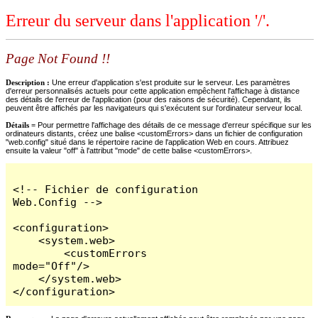
Erreur du serveur dans l'application '/'.
Page Not Found !!
Description :
Une erreur d'application s'est produite sur le serveur. Les paramètres
d'erreur personnalisés actuels pour cette application empêchent l'affichage à distance
des détails de l'erreur de l'application (pour des raisons de sécurité). Cependant, ils
peuvent être affichés par les navigateurs qui s'exécutent sur l'ordinateur serveur local.
Détails =
Pour permettre l'affichage des détails de ce message d'erreur spécifique sur les
ordinateurs distants, créez une balise <customErrors> dans un fichier de configuration
"web.config" situé dans le répertoire racine de l'application Web en cours. Attribuez
ensuite la valeur "off" à l'attribut "mode" de cette balise <customErrors>.
<!-- Fichier de configuration 
Web.Config -->

<configuration>

    <system.web>

        <customErrors 
mode="Off"/>

    </system.web>

</configuration>