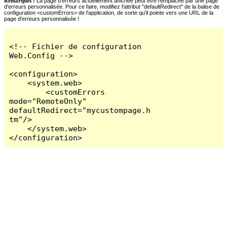
Remarques :
La page d'erreurs actuellement affichée peut être remplacée par une page
d'erreurs personnalisée. Pour ce faire, modifiez l'attribut "defaultRedirect" de la balise de
configuration <customErrors> de l'application, de sorte qu'il pointe vers une URL de la
page d'erreurs personnalisée !
<!-- Fichier de configuration 
Web.Config -->

<configuration>

    <system.web>

        <customErrors 
mode="RemoteOnly" 
defaultRedirect="mycustompage.h
tm"/>

    </system.web>

</configuration>