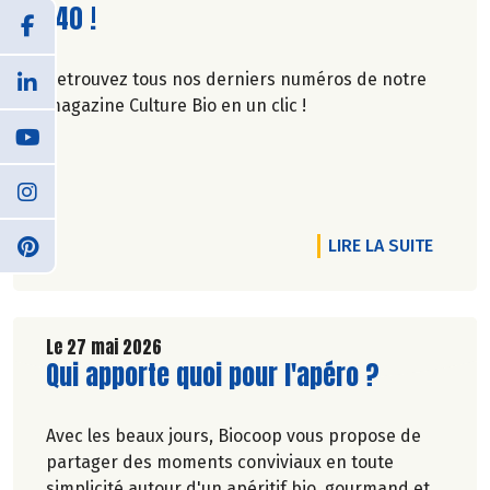
140 !
Retrouvez tous nos derniers numéros de notre
magazine Culture Bio en un clic !
DE L'A
LIRE LA SUITE
Le 27 mai 2026
Lire la suite de l'article
Qui apporte quoi pour l'apéro ?
Avec les beaux jours, Biocoop vous propose de
partager des moments conviviaux en toute
simplicité autour d'un apéritif bio, gourmand et