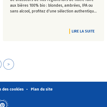
aux bières 100% bio : blondes, ambrées, IPA ou
sans alcool, profitez d'une sélection authentique
et engagée pour satisfaire toutes les envies.
RTICLE 12 ET 13 JUIN, LA COLLECTE BIO SOLIDAIRE DE RETOUR 
DE L'A
LIRE LA SUITE
>
n des cookies
Plan du site