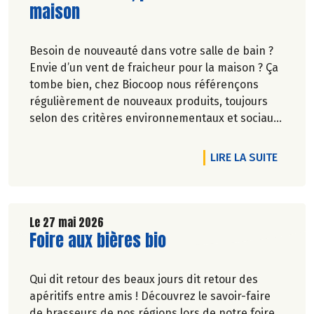
maison
Besoin de nouveauté dans votre salle de bain ?
Envie d’un vent de fraicheur pour la maison ? Ça
tombe bien, chez Biocoop nous référençons
régulièrement de nouveaux produits, toujours
selon des critères environnementaux et sociaux
exigeants.
Une nouvelle marque rejoint nos rayons et vous
RTICLE VENEZ FÊTER NOS 40 ANS AVEC NOUS !
DE L'A
LIRE LA SUITE
allez l'adorer ! Faites de la place pour Bénécos !
Le 27 mai 2026
Lire la suite de l'article
Foire aux bières bio
Qui dit retour des beaux jours dit retour des
apéritifs entre amis ! Découvrez le savoir-faire
de brasseurs de nos régions lors de notre foire