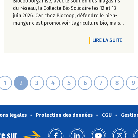
Biocooporganise, avec le soutien des magasins
du réseau, la Collecte Bio Solidaire les 12 et 13
juin 2026. Car chez Biocoop, défendre le bien-
manger c’est promouvoir l’agriculture bio, mais
aussi faciliter l’accès à tous à une alimentation
bio de qualité.
RTICLE QUI APPORTE QUOI POUR L'APÉRO ?
DE L'A
LIRE LA SUITE
1
2
3
4
5
6
7
8
9
ons légales
Protection des données
CGU
Gestio
re sur