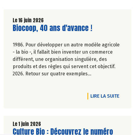
Le 16 juin 2026
Lire la suite de l'article
Biocoop, 40 ans d'avance !
1986. Pour développer un autre modèle agricole
- la bio -, il fallait bien inventer un commerce
différent, une organisation singulière, des
produits et des règles qui servent cet objectif.
2026. Retour sur quatre exemples
emblématiques, des avancées devenues des
évidences ou d'actualité dans la société.
Elsa Quinel.
DE L'A
LIRE LA SUITE
Le 1 juin 2026
Lire la suite de l'article
Culture Bio : Découvrez le numéro