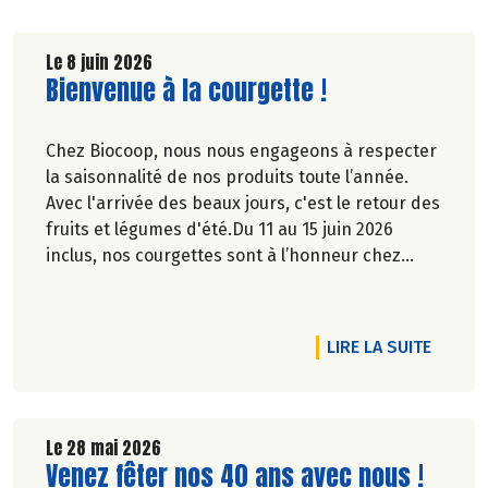
Le 8 juin 2026
Lire la suite de l'article
Bienvenue à la courgette !
Chez Biocoop, nous nous engageons à respecter
la saisonnalité de nos produits toute l’année.
Avec l'arrivée des beaux jours, c'est le retour des
fruits et légumes d'été.Du 11 au 15 juin 2026
inclus, nos courgettes sont à l’honneur chez
Biocoop. Retrouvez tous nos engagements sur
notre site.
RTICLE BIOCOOP, 40 ANS D'AVANCE !
DE L'A
LIRE LA SUITE
Le 28 mai 2026
Lire la suite de l'article
Venez fêter nos 40 ans avec nous !