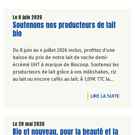
Le 8 juin 2026
Lire la suite de l'article
Soutenons nos producteurs de lait
bio
Du 8 juin au 4 juillet 2026 inclus, profitez d’une
baisse du prix de notre lait de vache demi-
écrémé UHT à marque de Biocoop. Soutenez les
producteurs de lait grâce à vos milkshakes, riz
au lait ou encore cafés au lait. À 1,09€ TTC la
brique de lait d’1l, ça va en faire des crêpes !
RTICLE BIENVENUE À LA COURGETTE !
DE L'A
LIRE LA SUITE
Le 28 mai 2026
Lire la suite de l'article
Bio et nouveau, pour la beauté et la