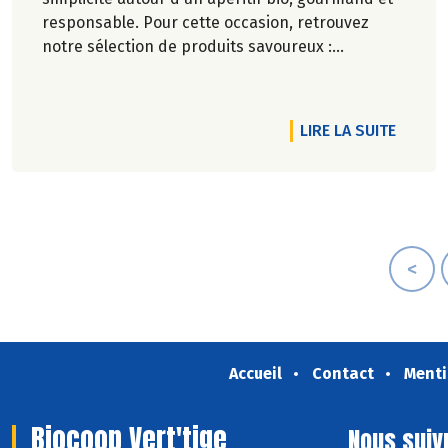
responsable. Pour cette occasion, retrouvez
notre sélection de produits savoureux :
tartinables généreux, houmous onctueux, chips
croustillantes, gâteaux apéritifs gourmands, jus
de fruits rafraîchissants, kombuchas pétillants...
DE L'A
LIRE LA SUITE
Jusqu'à -20% du 28 mai au 1er juillet 2026.
<
Accueil
Contact
Menti
Biocoop Vert'tige
Nous suiv