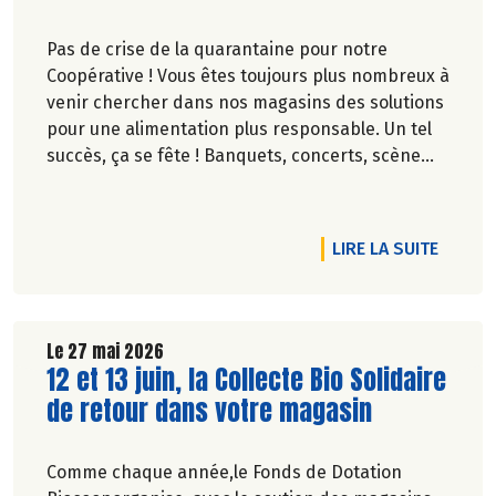
Pas de crise de la quarantaine pour notre
Coopérative ! Vous êtes toujours plus nombreux à
venir chercher dans nos magasins des solutions
pour une alimentation plus responsable. Un tel
succès, ça se fête ! Banquets, concerts, scène
ouverte, fresque… découvrez des événements
partout en France.
RTICLE CULTURE BIO : DÉCOUVREZ LE NUMÉRO 140 !
DE L'A
LIRE LA SUITE
Le 27 mai 2026
Lire la suite de l'article
12 et 13 juin, la Collecte Bio Solidaire
de retour dans votre magasin
Comme chaque année,le Fonds de Dotation