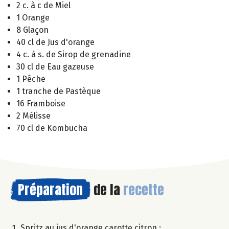
2 c. à c de Miel
1 Orange
8 Glaçon
40 cl de Jus d'orange
4 c. à s. de Sirop de grenadine
30 cl de Eau gazeuse
1 Pêche
1 tranche de Pastèque
16 Framboise
2 Mélisse
70 cl de Kombucha
Préparation
de la
recette
Spritz au jus d'orange carotte citron :