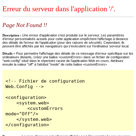
Erreur du serveur dans l'application '/'.
Page Not Found !!
Description :
Une erreur d'application s'est produite sur le serveur. Les paramètres
d'erreur personnalisés actuels pour cette application empêchent l'affichage à distance
des détails de l'erreur de l'application (pour des raisons de sécurité). Cependant, ils
peuvent être affichés par les navigateurs qui s'exécutent sur l'ordinateur serveur local.
Détails =
Pour permettre l'affichage des détails de ce message d'erreur spécifique sur les
ordinateurs distants, créez une balise <customErrors> dans un fichier de configuration
"web.config" situé dans le répertoire racine de l'application Web en cours. Attribuez
ensuite la valeur "off" à l'attribut "mode" de cette balise <customErrors>.
<!-- Fichier de configuration 
Web.Config -->

<configuration>

    <system.web>

        <customErrors 
mode="Off"/>

    </system.web>

</configuration>