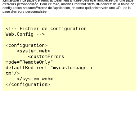
Remarques :
La page d'erreurs actuellement affichée peut être remplacée par une page
d'erreurs personnalisée. Pour ce faire, modifiez l'attribut "defaultRedirect" de la balise de
configuration <customErrors> de l'application, de sorte qu'il pointe vers une URL de la
page d'erreurs personnalisée !
<!-- Fichier de configuration 
Web.Config -->

<configuration>

    <system.web>

        <customErrors 
mode="RemoteOnly" 
defaultRedirect="mycustompage.h
tm"/>

    </system.web>

</configuration>