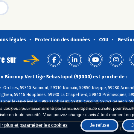
ons légales
Protection des données
CGU
Gestio
re sur
n Biocoop Vert'tige Sebastopol (59000) est proche de :
z-Orchies, 59310 Faumont, 59310 Nomain, 59850 Nieppe, 59280 Arment
linghien, 59116 Houplines, 59930 La Chapelle-d, 59840 Prémesques, 5
Cappelle-en-Pévèle, 59830 Cobrieux, 59830 Cysoing, 59242 Genech, 59
42 Templeuve, 59830 Wannehain, 59320 Emmerin, 59320 Haubourdin, 59
es cookies : pour assurer une performance optimale du site, pour récolter
isée en toute sécurité. Vous pouvez changer d'avis à tout moment en 
r plus et paramétrer les cookies
Je refuse
J
Biocoop.fr
Le ré