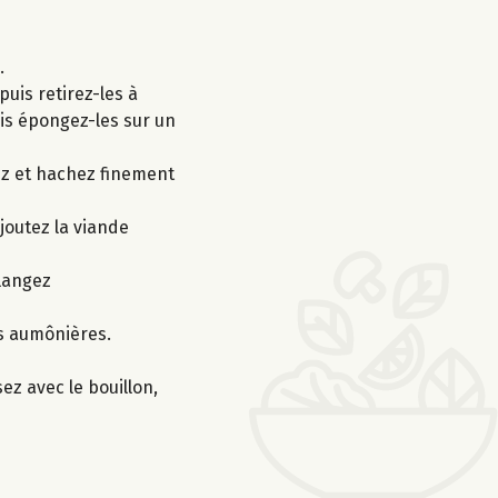
.
puis retirez-les à
uis épongez-les sur un
lez et hachez finement
ajoutez la viande
élangez
es aumônières.
ez avec le bouillon,