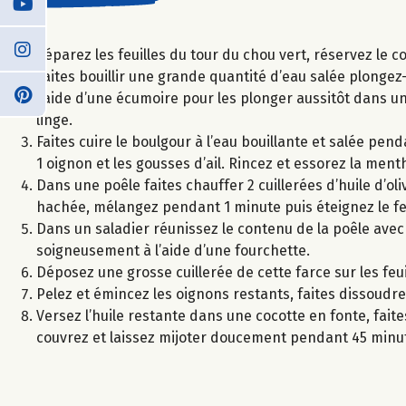
Séparez les feuilles du tour du chou vert, réservez le
Faites bouillir une grande quantité d’eau salée plongez-y
l’aide d’une écumoire pour les plonger aussitôt dans u
linge.
Faites cuire le boulgour à l’eau bouillante et salée p
1 oignon et les gousses d’ail. Rincez et essorez la menth
Dans une poêle faites chauffer 2 cuillerées d’huile d’oliv
hachée, mélangez pendant 1 minute puis éteignez le fe
Dans un saladier réunissez le contenu de la poêle avec l
soigneusement à l’aide d’une fourchette.
Déposez une grosse cuillerée de cette farce sur les fe
Pelez et émincez les oignons restants, faites dissoudre
Versez l’huile restante dans une cocotte en fonte, faite
couvrez et laissez mijoter doucement pendant 45 minu