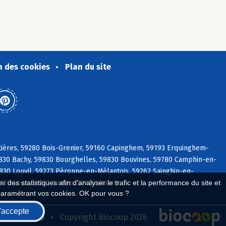
n des cookies
Plan du site
ières, 59280 Bois-Grenier, 59160 Capinghem, 59193 Erquinghem-
9830 Bachy, 59830 Bourghelles, 59830 Bouvines, 59780 Camphin-en-
830 Louvil, 59273 Péronne-en-Mélantois, 59262 Sainghin-en-
120 Loos, 59211 Santes, 59136 Wavrin
 des statistiques afin d'analyser le trafic et la performance du site et
paramétrant vos cookies. OK pour vous ?
'accepte
seau Biocoop
Copyright Biocoop 2026