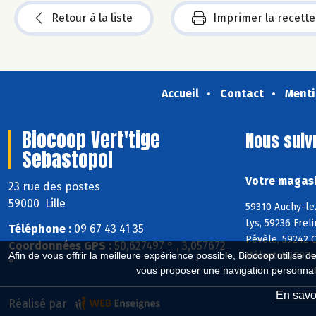
Retour à la liste
Imprimer la recette
Accueil
Contact
Menti
Biocoop Vert'tige
Nous suiv
Sebastopol
Votre magasi
23 rue des postes
59000 Lille
59310 Auchy-le
Lys, 59236 Fre
Téléphone :
09 67 43 41 35
Pévèle, 59242 
Coordonnées GPS :
50,627497 ° , 3,057672
Mélantois, 592
Afin de vous offrir la meilleure expérience possible, Biocoop utilise d
°
vous proposer une navigation personnal
En savoi
Réalisé par