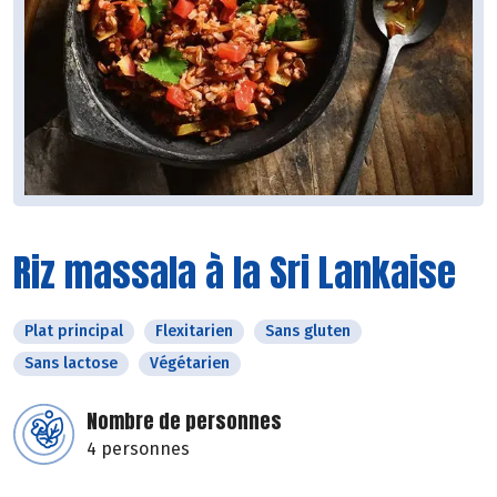
Riz massala à la Sri Lankaise
Plat principal
Flexitarien
Sans gluten
Sans lactose
Végétarien
Nombre de personnes
4 personnes