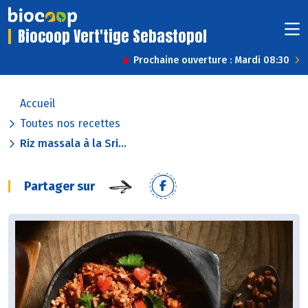
Biocoop Vert'tige Sebastopol
Prochaine ouverture : Mardi 08:30
Accueil
Toutes nos recettes
Riz massala à la Sri...
Partager sur