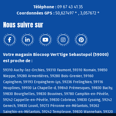
Téléphone :
09 67 43 41 35
Coordonnées GPS :
50,627497 ° , 3,057672 °
Nous suivre sur
Votre magasin Biocoop Vert'tige Sebastopol (59000)
est proche de :
59310 Auchy-lez-Orchies, 59310 Faumont, 59310 Nomain, 59850
Nieppe, 59280 Armentières, 59280 Bois-Grenier, 59160
Capinghem, 59193 Erquinghem-Lys, 59236 Frelinghien, 59116
Houplines, 59930 La Chapelle-d, 59840 Prémesques, 59830 Bachy,
59830 Bourghelles, 59830 Bouvines, 59780 Camphin-en-Pévèle,
59242 Cappelle-en-Pévèle, 59830 Cobrieux, 59830 Cysoing, 59242
Genech, 59830 Louvil, 59273 Péronne-en-Mélantois, 59262
Sainghin-en-Mélantois, 59242 Templeuve, 59830 Wannehain, 59320