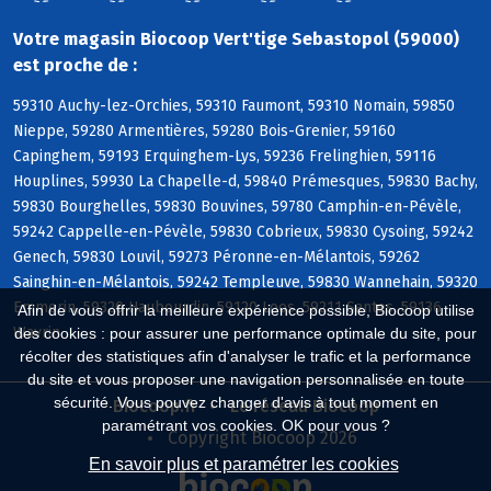
Votre magasin Biocoop Vert'tige Sebastopol (59000)
est proche de :
59310 Auchy-lez-Orchies, 59310 Faumont, 59310 Nomain, 59850
Nieppe, 59280 Armentières, 59280 Bois-Grenier, 59160
Capinghem, 59193 Erquinghem-Lys, 59236 Frelinghien, 59116
Houplines, 59930 La Chapelle-d, 59840 Prémesques, 59830 Bachy,
59830 Bourghelles, 59830 Bouvines, 59780 Camphin-en-Pévèle,
59242 Cappelle-en-Pévèle, 59830 Cobrieux, 59830 Cysoing, 59242
Genech, 59830 Louvil, 59273 Péronne-en-Mélantois, 59262
Sainghin-en-Mélantois, 59242 Templeuve, 59830 Wannehain, 59320
Emmerin, 59320 Haubourdin, 59120 Loos, 59211 Santes, 59136
Afin de vous offrir la meilleure expérience possible, Biocoop utilise
Wavrin
des cookies : pour assurer une performance optimale du site, pour
récolter des statistiques afin d'analyser le trafic et la performance
du site et vous proposer une navigation personnalisée en toute
sécurité. Vous pouvez changer d'avis à tout moment en
Biocoop.fr
Le réseau Biocoop
paramétrant vos cookies. OK pour vous ?
Copyright Biocoop 2026
En savoir plus et paramétrer les cookies