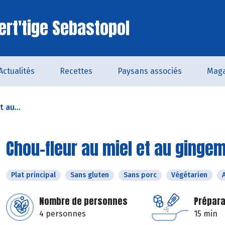
ert'tige Sebastopol
Actualités
Recettes
Paysans associés
Maga
 au...
Chou-fleur au miel et au ginge
Plat principal
Sans gluten
Sans porc
Végétarien
Nombre de personnes
Prépara
4 personnes
15 min