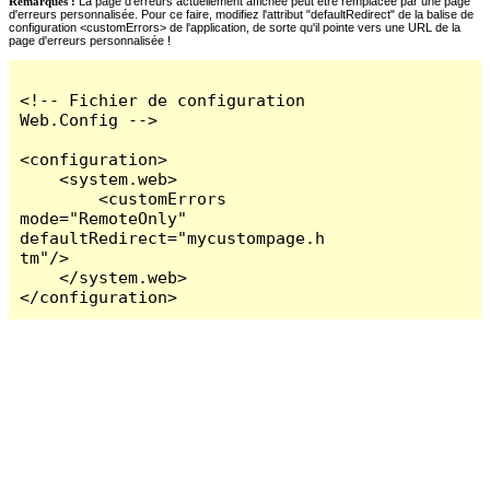
Remarques :
La page d'erreurs actuellement affichée peut être remplacée par une page
d'erreurs personnalisée. Pour ce faire, modifiez l'attribut "defaultRedirect" de la balise de
configuration <customErrors> de l'application, de sorte qu'il pointe vers une URL de la
page d'erreurs personnalisée !
<!-- Fichier de configuration 
Web.Config -->

<configuration>

    <system.web>

        <customErrors 
mode="RemoteOnly" 
defaultRedirect="mycustompage.h
tm"/>

    </system.web>

</configuration>