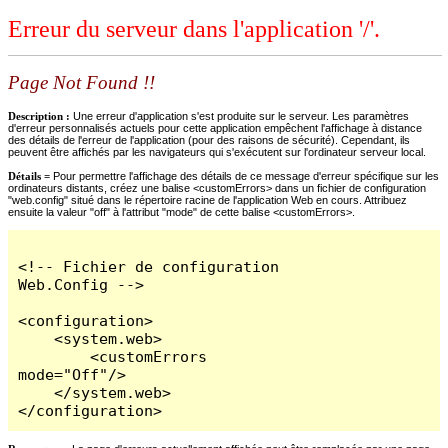
Erreur du serveur dans l'application '/'.
Page Not Found !!
Description :
Une erreur d'application s'est produite sur le serveur. Les paramètres
d'erreur personnalisés actuels pour cette application empêchent l'affichage à distance
des détails de l'erreur de l'application (pour des raisons de sécurité). Cependant, ils
peuvent être affichés par les navigateurs qui s'exécutent sur l'ordinateur serveur local.
Détails =
Pour permettre l'affichage des détails de ce message d'erreur spécifique sur les
ordinateurs distants, créez une balise <customErrors> dans un fichier de configuration
"web.config" situé dans le répertoire racine de l'application Web en cours. Attribuez
ensuite la valeur "off" à l'attribut "mode" de cette balise <customErrors>.
<!-- Fichier de configuration 
Web.Config -->

<configuration>

    <system.web>

        <customErrors 
mode="Off"/>

    </system.web>

</configuration>