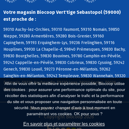
Votre magasin Biocoop Vert'tige Sebastopol (59000)
est proche de :
59310 Auchy-lez-Orchies, 59310 Faumont, 59310 Nomain, 59850
Nieppe, 59280 Armentières, 59280 Bois-Grenier, 59160
Capinghem, 59193 Erquinghem-Lys, 59236 Frelinghien, 59116
Houplines, 59930 La Chapelle-d, 59840 Prémesques, 59830 Bachy,
59830 Bourghelles, 59830 Bouvines, 59780 Camphin-en-Pévèle,
59242 Cappelle-en-Pévèle, 59830 Cobrieux, 59830 Cysoing, 59242
Genech, 59830 Louvil, 59273 Péronne-en-Mélantois, 59262
Sainghin-en-Mélantois, 59242 Templeuve, 59830 Wannehain, 59320
Emmerin, 59320 Haubourdin, 59120 Loos, 59211 Santes, 59136
Afin de vous offrir la meilleure expérience possible, Biocoop utilise
Wavrin
des cookies : pour assurer une performance optimale du site, pour
récolter des statistiques afin d'analyser le trafic et la performance
du site et vous proposer une navigation personnalisée en toute
sécurité. Vous pouvez changer d'avis à tout moment en
Biocoop.fr
Le réseau Biocoop
paramétrant vos cookies. OK pour vous ?
Copyright Biocoop 2026
En savoir plus et paramétrer les cookies