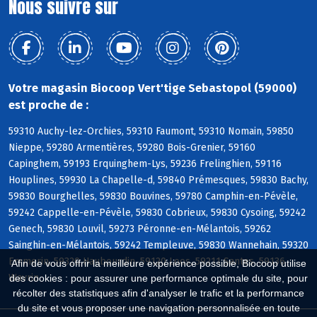
Nous suivre sur
Votre magasin Biocoop Vert'tige Sebastopol (59000)
est proche de :
59310 Auchy-lez-Orchies, 59310 Faumont, 59310 Nomain, 59850
Nieppe, 59280 Armentières, 59280 Bois-Grenier, 59160
Capinghem, 59193 Erquinghem-Lys, 59236 Frelinghien, 59116
Houplines, 59930 La Chapelle-d, 59840 Prémesques, 59830 Bachy,
59830 Bourghelles, 59830 Bouvines, 59780 Camphin-en-Pévèle,
59242 Cappelle-en-Pévèle, 59830 Cobrieux, 59830 Cysoing, 59242
Genech, 59830 Louvil, 59273 Péronne-en-Mélantois, 59262
Sainghin-en-Mélantois, 59242 Templeuve, 59830 Wannehain, 59320
Emmerin, 59320 Haubourdin, 59120 Loos, 59211 Santes, 59136
Afin de vous offrir la meilleure expérience possible, Biocoop utilise
Wavrin
des cookies : pour assurer une performance optimale du site, pour
récolter des statistiques afin d'analyser le trafic et la performance
du site et vous proposer une navigation personnalisée en toute