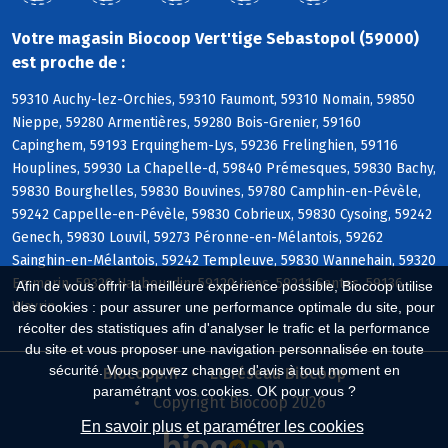
Votre magasin Biocoop Vert'tige Sebastopol (59000)
est proche de :
59310 Auchy-lez-Orchies, 59310 Faumont, 59310 Nomain, 59850
Nieppe, 59280 Armentières, 59280 Bois-Grenier, 59160
Capinghem, 59193 Erquinghem-Lys, 59236 Frelinghien, 59116
Houplines, 59930 La Chapelle-d, 59840 Prémesques, 59830 Bachy,
59830 Bourghelles, 59830 Bouvines, 59780 Camphin-en-Pévèle,
59242 Cappelle-en-Pévèle, 59830 Cobrieux, 59830 Cysoing, 59242
Genech, 59830 Louvil, 59273 Péronne-en-Mélantois, 59262
Sainghin-en-Mélantois, 59242 Templeuve, 59830 Wannehain, 59320
Emmerin, 59320 Haubourdin, 59120 Loos, 59211 Santes, 59136
Afin de vous offrir la meilleure expérience possible, Biocoop utilise
Wavrin
des cookies : pour assurer une performance optimale du site, pour
récolter des statistiques afin d'analyser le trafic et la performance
du site et vous proposer une navigation personnalisée en toute
sécurité. Vous pouvez changer d'avis à tout moment en
Biocoop.fr
Le réseau Biocoop
paramétrant vos cookies. OK pour vous ?
Copyright Biocoop 2026
En savoir plus et paramétrer les cookies