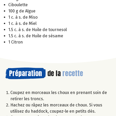
Ciboulette
100 g de Algue
1 c. à s. de Miso
1 c. à s. de Miel
1.5 c. à s. de Huile de tournesol
1.5 c. à s. de Huile de sésame
1 Citron
Préparation
de la
recette
Coupez en morceaux les choux en prenant soin de
retirer les troncs.
Hachez ou râpez les morceaux de choux. Si vous
utilisez du haddock, coupez-le en petits dés.