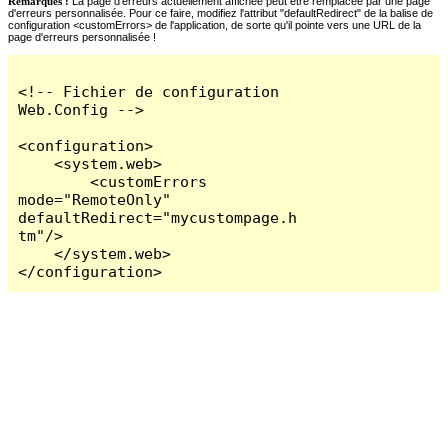
Remarques :
La page d'erreurs actuellement affichée peut être remplacée par une page
d'erreurs personnalisée. Pour ce faire, modifiez l'attribut "defaultRedirect" de la balise de
configuration <customErrors> de l'application, de sorte qu'il pointe vers une URL de la
page d'erreurs personnalisée !
<!-- Fichier de configuration 
Web.Config -->

<configuration>

    <system.web>

        <customErrors 
mode="RemoteOnly" 
defaultRedirect="mycustompage.h
tm"/>

    </system.web>

</configuration>