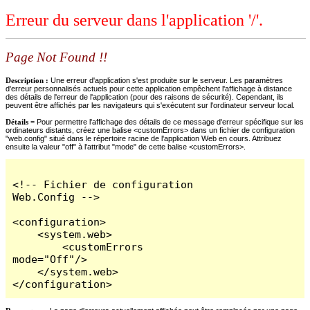
Erreur du serveur dans l'application '/'.
Page Not Found !!
Description :
Une erreur d'application s'est produite sur le serveur. Les paramètres
d'erreur personnalisés actuels pour cette application empêchent l'affichage à distance
des détails de l'erreur de l'application (pour des raisons de sécurité). Cependant, ils
peuvent être affichés par les navigateurs qui s'exécutent sur l'ordinateur serveur local.
Détails =
Pour permettre l'affichage des détails de ce message d'erreur spécifique sur les
ordinateurs distants, créez une balise <customErrors> dans un fichier de configuration
"web.config" situé dans le répertoire racine de l'application Web en cours. Attribuez
ensuite la valeur "off" à l'attribut "mode" de cette balise <customErrors>.
<!-- Fichier de configuration 
Web.Config -->

<configuration>

    <system.web>

        <customErrors 
mode="Off"/>

    </system.web>

</configuration>