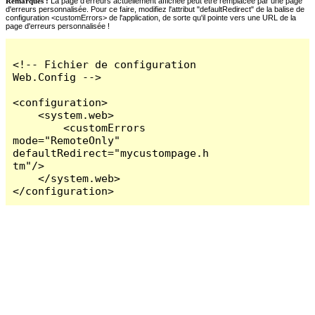
Remarques :
La page d'erreurs actuellement affichée peut être remplacée par une page
d'erreurs personnalisée. Pour ce faire, modifiez l'attribut "defaultRedirect" de la balise de
configuration <customErrors> de l'application, de sorte qu'il pointe vers une URL de la
page d'erreurs personnalisée !
<!-- Fichier de configuration 
Web.Config -->

<configuration>

    <system.web>

        <customErrors 
mode="RemoteOnly" 
defaultRedirect="mycustompage.h
tm"/>

    </system.web>

</configuration>