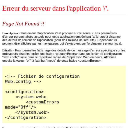
Erreur du serveur dans l'application '/'.
Page Not Found !!
Description :
Une erreur d'application s'est produite sur le serveur. Les paramètres
d'erreur personnalisés actuels pour cette application empêchent l'affichage à distance
des détails de l'erreur de l'application (pour des raisons de sécurité). Cependant, ils
peuvent être affichés par les navigateurs qui s'exécutent sur l'ordinateur serveur local.
Détails =
Pour permettre l'affichage des détails de ce message d'erreur spécifique sur les
ordinateurs distants, créez une balise <customErrors> dans un fichier de configuration
"web.config" situé dans le répertoire racine de l'application Web en cours. Attribuez
ensuite la valeur "off" à l'attribut "mode" de cette balise <customErrors>.
<!-- Fichier de configuration 
Web.Config -->

<configuration>

    <system.web>

        <customErrors 
mode="Off"/>

    </system.web>

</configuration>