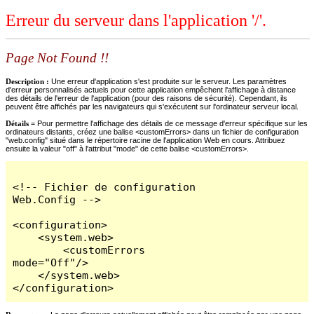
Erreur du serveur dans l'application '/'.
Page Not Found !!
Description :
Une erreur d'application s'est produite sur le serveur. Les paramètres
d'erreur personnalisés actuels pour cette application empêchent l'affichage à distance
des détails de l'erreur de l'application (pour des raisons de sécurité). Cependant, ils
peuvent être affichés par les navigateurs qui s'exécutent sur l'ordinateur serveur local.
Détails =
Pour permettre l'affichage des détails de ce message d'erreur spécifique sur les
ordinateurs distants, créez une balise <customErrors> dans un fichier de configuration
"web.config" situé dans le répertoire racine de l'application Web en cours. Attribuez
ensuite la valeur "off" à l'attribut "mode" de cette balise <customErrors>.
<!-- Fichier de configuration 
Web.Config -->

<configuration>

    <system.web>

        <customErrors 
mode="Off"/>

    </system.web>

</configuration>