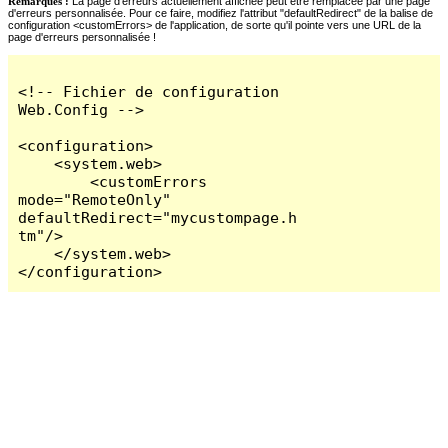
Remarques :
La page d'erreurs actuellement affichée peut être remplacée par une page
d'erreurs personnalisée. Pour ce faire, modifiez l'attribut "defaultRedirect" de la balise de
configuration <customErrors> de l'application, de sorte qu'il pointe vers une URL de la
page d'erreurs personnalisée !
<!-- Fichier de configuration 
Web.Config -->

<configuration>

    <system.web>

        <customErrors 
mode="RemoteOnly" 
defaultRedirect="mycustompage.h
tm"/>

    </system.web>

</configuration>