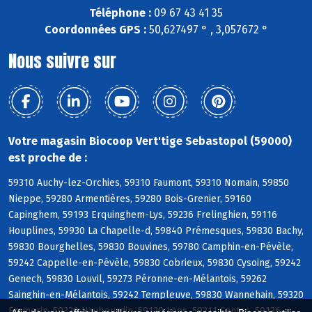
Téléphone :
09 67 43 41 35
Coordonnées GPS :
50,627497 ° , 3,057672 °
Nous suivre sur
Votre magasin Biocoop Vert'tige Sebastopol (59000)
est proche de :
59310 Auchy-lez-Orchies, 59310 Faumont, 59310 Nomain, 59850
Nieppe, 59280 Armentières, 59280 Bois-Grenier, 59160
Capinghem, 59193 Erquinghem-Lys, 59236 Frelinghien, 59116
Houplines, 59930 La Chapelle-d, 59840 Prémesques, 59830 Bachy,
59830 Bourghelles, 59830 Bouvines, 59780 Camphin-en-Pévèle,
59242 Cappelle-en-Pévèle, 59830 Cobrieux, 59830 Cysoing, 59242
Genech, 59830 Louvil, 59273 Péronne-en-Mélantois, 59262
Sainghin-en-Mélantois, 59242 Templeuve, 59830 Wannehain, 59320
Emmerin, 59320 Haubourdin, 59120 Loos, 59211 Santes, 59136