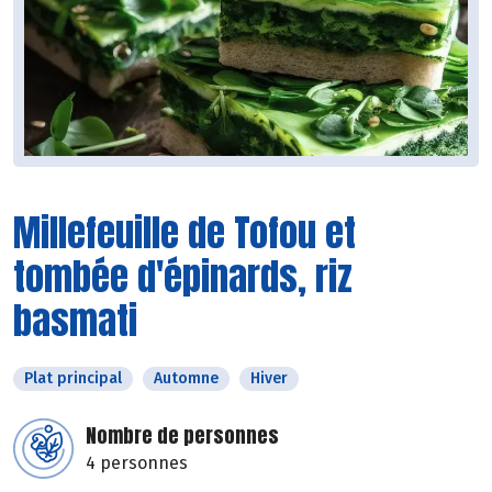
Millefeuille de Tofou et
tombée d'épinards, riz
basmati
Plat principal
Automne
Hiver
Nombre de personnes
4 personnes