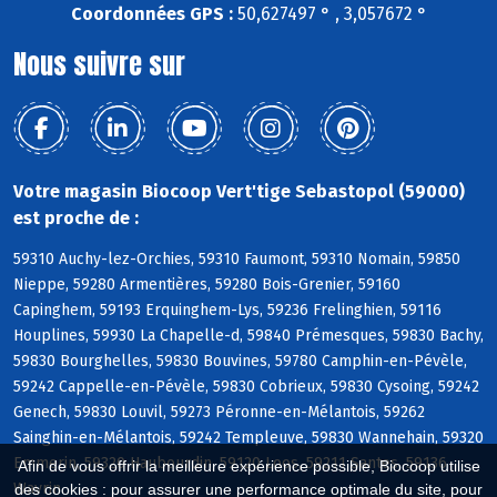
Coordonnées GPS :
50,627497 ° , 3,057672 °
Nous suivre sur
Votre magasin Biocoop Vert'tige Sebastopol (59000)
est proche de :
59310 Auchy-lez-Orchies, 59310 Faumont, 59310 Nomain, 59850
Nieppe, 59280 Armentières, 59280 Bois-Grenier, 59160
Capinghem, 59193 Erquinghem-Lys, 59236 Frelinghien, 59116
Houplines, 59930 La Chapelle-d, 59840 Prémesques, 59830 Bachy,
59830 Bourghelles, 59830 Bouvines, 59780 Camphin-en-Pévèle,
59242 Cappelle-en-Pévèle, 59830 Cobrieux, 59830 Cysoing, 59242
Genech, 59830 Louvil, 59273 Péronne-en-Mélantois, 59262
Sainghin-en-Mélantois, 59242 Templeuve, 59830 Wannehain, 59320
Emmerin, 59320 Haubourdin, 59120 Loos, 59211 Santes, 59136
Afin de vous offrir la meilleure expérience possible, Biocoop utilise
Wavrin
des cookies : pour assurer une performance optimale du site, pour