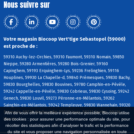
Nous suivre sur
Votre magasin Biocoop Vert'tige Sebastopol (59000)
est proche de :
59310 Auchy-lez-Orchies, 59310 Faumont, 59310 Nomain, 59850
Nieppe, 59280 Armentières, 59280 Bois-Grenier, 59160
Capinghem, 59193 Erquinghem-Lys, 59236 Frelinghien, 59116
Houplines, 59930 La Chapelle-d, 59840 Prémesques, 59830 Bachy,
59830 Bourghelles, 59830 Bouvines, 59780 Camphin-en-Pévèle,
59242 Cappelle-en-Pévèle, 59830 Cobrieux, 59830 Cysoing, 59242
Genech, 59830 Louvil, 59273 Péronne-en-Mélantois, 59262
Sainghin-en-Mélantois, 59242 Templeuve, 59830 Wannehain, 59320
Emmerin, 59320 Haubourdin, 59120 Loos, 59211 Santes, 59136
Afin de vous offrir la meilleure expérience possible, Biocoop utilise
Wavrin
des cookies : pour assurer une performance optimale du site, pour
récolter des statistiques afin d'analyser le trafic et la performance
du site et vous proposer une navigation personnalisée en toute