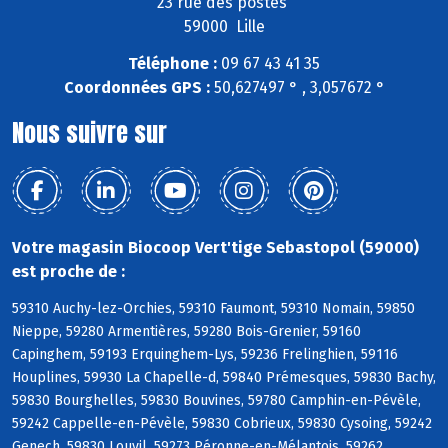
23 rue des postes
59000 Lille
Téléphone :
09 67 43 41 35
Coordonnées GPS :
50,627497 ° , 3,057672 °
Nous suivre sur
Votre magasin Biocoop Vert'tige Sebastopol (59000)
est proche de :
59310 Auchy-lez-Orchies, 59310 Faumont, 59310 Nomain, 59850
Nieppe, 59280 Armentières, 59280 Bois-Grenier, 59160
Capinghem, 59193 Erquinghem-Lys, 59236 Frelinghien, 59116
Houplines, 59930 La Chapelle-d, 59840 Prémesques, 59830 Bachy,
59830 Bourghelles, 59830 Bouvines, 59780 Camphin-en-Pévèle,
59242 Cappelle-en-Pévèle, 59830 Cobrieux, 59830 Cysoing, 59242
Genech, 59830 Louvil, 59273 Péronne-en-Mélantois, 59262