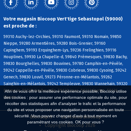
Votre magasin Biocoop Vert'tige Sebastopol (59000)
est proche de :
59310 Auchy-lez-Orchies, 59310 Faumont, 59310 Nomain, 59850
Nieppe, 59280 Armentières, 59280 Bois-Grenier, 59160
Capinghem, 59193 Erquinghem-Lys, 59236 Frelinghien, 59116
Houplines, 59930 La Chapelle-d, 59840 Prémesques, 59830 Bachy,
59830 Bourghelles, 59830 Bouvines, 59780 Camphin-en-Pévèle,
59242 Cappelle-en-Pévèle, 59830 Cobrieux, 59830 Cysoing, 59242
Genech, 59830 Louvil, 59273 Péronne-en-Mélantois, 59262
Sainghin-en-Mélantois, 59242 Templeuve, 59830 Wannehain, 59320
Emmerin, 59320 Haubourdin, 59120 Loos, 59211 Santes, 59136
Afin de vous offrir la meilleure expérience possible, Biocoop utilise
Wavrin
des cookies : pour assurer une performance optimale du site, pour
récolter des statistiques afin d'analyser le trafic et la performance
du site et vous proposer une navigation personnalisée en toute
sécurité. Vous pouvez changer d'avis à tout moment en
Biocoop.fr
Le réseau Biocoop
paramétrant vos cookies. OK pour vous ?
Copyright Biocoop 2026