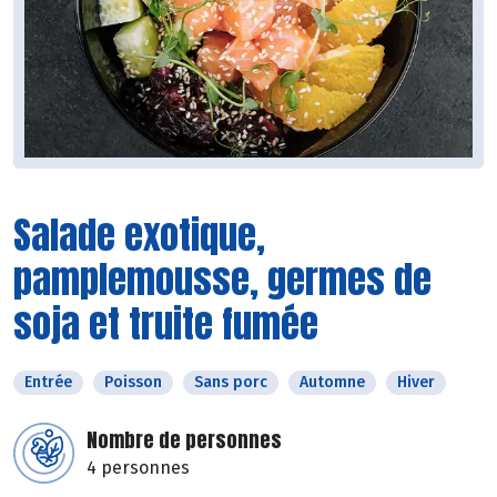
Salade exotique,
pamplemousse, germes de
soja et truite fumée
Entrée
Poisson
Sans porc
Automne
Hiver
Nombre de personnes
4 personnes