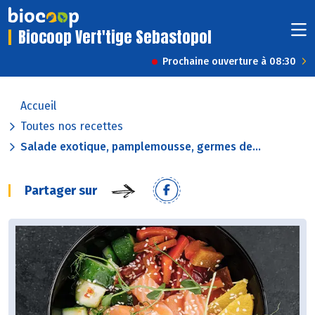
Biocoop Vert'tige Sebastopol
Prochaine ouverture à 08:30
Accueil
Toutes nos recettes
Salade exotique, pamplemousse, germes de...
Partager sur