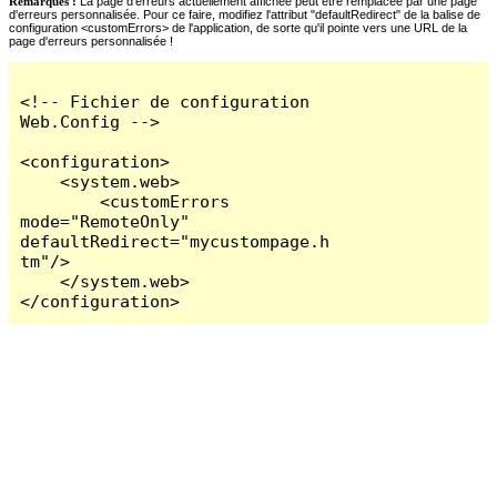
Remarques :
La page d'erreurs actuellement affichée peut être remplacée par une page
d'erreurs personnalisée. Pour ce faire, modifiez l'attribut "defaultRedirect" de la balise de
configuration <customErrors> de l'application, de sorte qu'il pointe vers une URL de la
page d'erreurs personnalisée !
<!-- Fichier de configuration 
Web.Config -->

<configuration>

    <system.web>

        <customErrors 
mode="RemoteOnly" 
defaultRedirect="mycustompage.h
tm"/>

    </system.web>

</configuration>