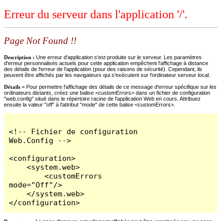
Erreur du serveur dans l'application '/'.
Page Not Found !!
Description :
Une erreur d'application s'est produite sur le serveur. Les paramètres
d'erreur personnalisés actuels pour cette application empêchent l'affichage à distance
des détails de l'erreur de l'application (pour des raisons de sécurité). Cependant, ils
peuvent être affichés par les navigateurs qui s'exécutent sur l'ordinateur serveur local.
Détails =
Pour permettre l'affichage des détails de ce message d'erreur spécifique sur les
ordinateurs distants, créez une balise <customErrors> dans un fichier de configuration
"web.config" situé dans le répertoire racine de l'application Web en cours. Attribuez
ensuite la valeur "off" à l'attribut "mode" de cette balise <customErrors>.
<!-- Fichier de configuration 
Web.Config -->

<configuration>

    <system.web>

        <customErrors 
mode="Off"/>

    </system.web>

</configuration>