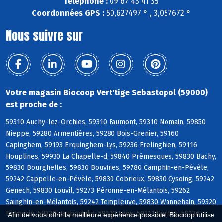
Téléphone :
09 67 43 41 35
Coordonnées GPS :
50,627497 ° , 3,057672 °
Nous suivre sur
Votre magasin Biocoop Vert'tige Sebastopol (59000)
est proche de :
59310 Auchy-lez-Orchies, 59310 Faumont, 59310 Nomain, 59850
Nieppe, 59280 Armentières, 59280 Bois-Grenier, 59160
Capinghem, 59193 Erquinghem-Lys, 59236 Frelinghien, 59116
Houplines, 59930 La Chapelle-d, 59840 Prémesques, 59830 Bachy,
59830 Bourghelles, 59830 Bouvines, 59780 Camphin-en-Pévèle,
59242 Cappelle-en-Pévèle, 59830 Cobrieux, 59830 Cysoing, 59242
Genech, 59830 Louvil, 59273 Péronne-en-Mélantois, 59262
Sainghin-en-Mélantois, 59242 Templeuve, 59830 Wannehain, 59320
Emmerin, 59320 Haubourdin, 59120 Loos, 59211 Santes, 59136
Afin de vous offrir la meilleure expérience possible, Biocoop utilise