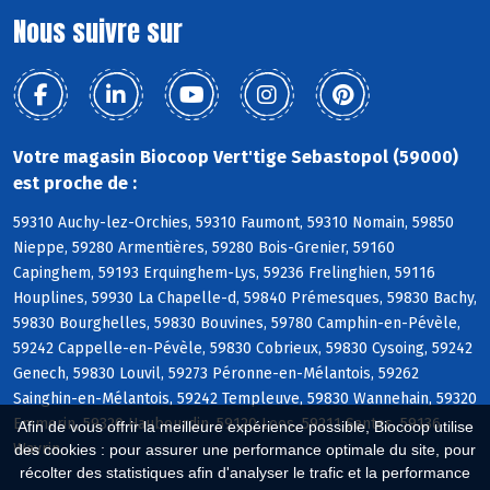
Nous suivre sur
Votre magasin Biocoop Vert'tige Sebastopol (59000)
est proche de :
59310 Auchy-lez-Orchies, 59310 Faumont, 59310 Nomain, 59850
Nieppe, 59280 Armentières, 59280 Bois-Grenier, 59160
Capinghem, 59193 Erquinghem-Lys, 59236 Frelinghien, 59116
Houplines, 59930 La Chapelle-d, 59840 Prémesques, 59830 Bachy,
59830 Bourghelles, 59830 Bouvines, 59780 Camphin-en-Pévèle,
59242 Cappelle-en-Pévèle, 59830 Cobrieux, 59830 Cysoing, 59242
Genech, 59830 Louvil, 59273 Péronne-en-Mélantois, 59262
Sainghin-en-Mélantois, 59242 Templeuve, 59830 Wannehain, 59320
Emmerin, 59320 Haubourdin, 59120 Loos, 59211 Santes, 59136
Afin de vous offrir la meilleure expérience possible, Biocoop utilise
Wavrin
des cookies : pour assurer une performance optimale du site, pour
récolter des statistiques afin d'analyser le trafic et la performance