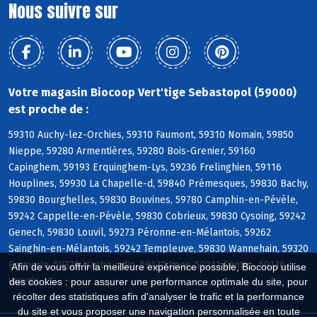
Nous suivre sur
Votre magasin Biocoop Vert'tige Sebastopol (59000)
est proche de :
59310 Auchy-lez-Orchies, 59310 Faumont, 59310 Nomain, 59850
Nieppe, 59280 Armentières, 59280 Bois-Grenier, 59160
Capinghem, 59193 Erquinghem-Lys, 59236 Frelinghien, 59116
Houplines, 59930 La Chapelle-d, 59840 Prémesques, 59830 Bachy,
59830 Bourghelles, 59830 Bouvines, 59780 Camphin-en-Pévèle,
59242 Cappelle-en-Pévèle, 59830 Cobrieux, 59830 Cysoing, 59242
Genech, 59830 Louvil, 59273 Péronne-en-Mélantois, 59262
Sainghin-en-Mélantois, 59242 Templeuve, 59830 Wannehain, 59320
Emmerin, 59320 Haubourdin, 59120 Loos, 59211 Santes, 59136
Afin de vous offrir la meilleure expérience possible, Biocoop utilise
Wavrin
des cookies : pour assurer une performance optimale du site, pour
récolter des statistiques afin d'analyser le trafic et la performance
du site et vous proposer une navigation personnalisée en toute