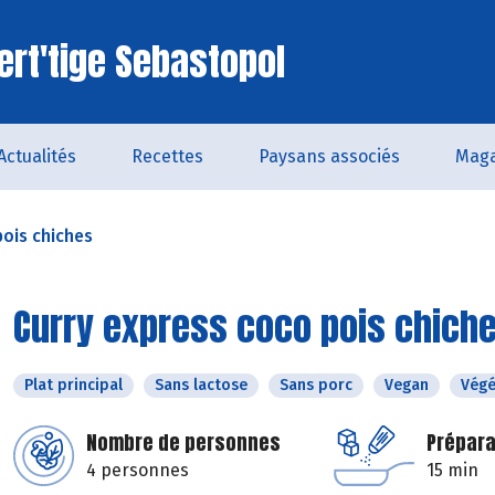
ert'tige Sebastopol
Actualités
Recettes
Paysans associés
Maga
pois chiches
Curry express coco pois chich
Plat principal
Sans lactose
Sans porc
Vegan
Végé
Nombre de personnes
Prépara
4 personnes
15 min