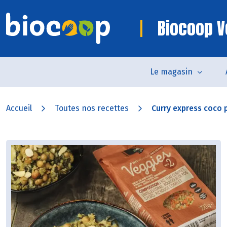
Biocoop V
Le magasin
Accueil
Toutes nos recettes
Curry express coco 