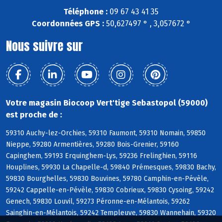
Téléphone :
09 67 43 41 35
Coordonnées GPS :
50,627497 ° , 3,057672 °
Nous suivre sur
Votre magasin Biocoop Vert'tige Sebastopol (59000)
est proche de :
59310 Auchy-lez-Orchies, 59310 Faumont, 59310 Nomain, 59850
Nieppe, 59280 Armentières, 59280 Bois-Grenier, 59160
Capinghem, 59193 Erquinghem-Lys, 59236 Frelinghien, 59116
Houplines, 59930 La Chapelle-d, 59840 Prémesques, 59830 Bachy,
59830 Bourghelles, 59830 Bouvines, 59780 Camphin-en-Pévèle,
59242 Cappelle-en-Pévèle, 59830 Cobrieux, 59830 Cysoing, 59242
Genech, 59830 Louvil, 59273 Péronne-en-Mélantois, 59262
Sainghin-en-Mélantois, 59242 Templeuve, 59830 Wannehain, 59320