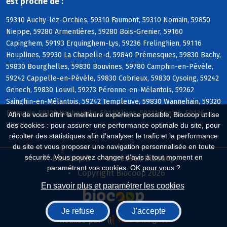
est proche de :
59310 Auchy-lez-Orchies, 59310 Faumont, 59310 Nomain, 59850
Nieppe, 59280 Armentières, 59280 Bois-Grenier, 59160
Capinghem, 59193 Erquinghem-Lys, 59236 Frelinghien, 59116
Houplines, 59930 La Chapelle-d, 59840 Prémesques, 59830 Bachy,
59830 Bourghelles, 59830 Bouvines, 59780 Camphin-en-Pévèle,
59242 Cappelle-en-Pévèle, 59830 Cobrieux, 59830 Cysoing, 59242
Genech, 59830 Louvil, 59273 Péronne-en-Mélantois, 59262
Sainghin-en-Mélantois, 59242 Templeuve, 59830 Wannehain, 59320
Emmerin, 59320 Haubourdin, 59120 Loos, 59211 Santes, 59136
Afin de vous offrir la meilleure expérience possible, Biocoop utilise
Wavrin
des cookies : pour assurer une performance optimale du site, pour
récolter des statistiques afin d'analyser le trafic et la performance
du site et vous proposer une navigation personnalisée en toute
sécurité. Vous pouvez changer d'avis à tout moment en
Biocoop.fr
Le réseau Biocoop
paramétrant vos cookies. OK pour vous ?
Copyright Biocoop 2026
En savoir plus et paramétrer les cookies
Je refuse
J'accepte
Réalisé par