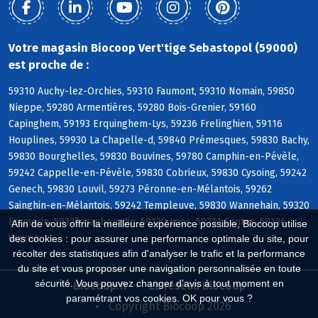
Votre magasin Biocoop Vert'tige Sebastopol (59000)
est proche de :
59310 Auchy-lez-Orchies, 59310 Faumont, 59310 Nomain, 59850
Nieppe, 59280 Armentières, 59280 Bois-Grenier, 59160
Capinghem, 59193 Erquinghem-Lys, 59236 Frelinghien, 59116
Houplines, 59930 La Chapelle-d, 59840 Prémesques, 59830 Bachy,
59830 Bourghelles, 59830 Bouvines, 59780 Camphin-en-Pévèle,
59242 Cappelle-en-Pévèle, 59830 Cobrieux, 59830 Cysoing, 59242
Genech, 59830 Louvil, 59273 Péronne-en-Mélantois, 59262
Sainghin-en-Mélantois, 59242 Templeuve, 59830 Wannehain, 59320
Emmerin, 59320 Haubourdin, 59120 Loos, 59211 Santes, 59136
Afin de vous offrir la meilleure expérience possible, Biocoop utilise
Wavrin
des cookies : pour assurer une performance optimale du site, pour
récolter des statistiques afin d'analyser le trafic et la performance
du site et vous proposer une navigation personnalisée en toute
sécurité. Vous pouvez changer d'avis à tout moment en
Biocoop.fr
Le réseau Biocoop
paramétrant vos cookies. OK pour vous ?
Copyright Biocoop 2026