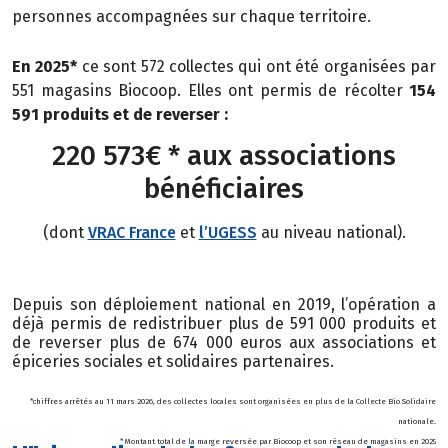
personnes
accompagnées sur chaque territoire.
En 2025*
ce sont 572 collectes qui ont été organisées par
551 magasins Biocoop. Elles ont permis de récolter
154
591 produits et de reverser :
220 573€ * aux associations
bénéficiaires
(dont
VRAC France
et
l’UGESS
au niveau national).
Depuis son déploiement national en 2019, l’opération a
déjà permis de redistribuer plus de 591 000 produits et
de reverser plus de 674 000 euros aux associations et
épiceries sociales et solidaires partenaires.
*chiffres arrêtés au 11 mars 2026, des collectes locales sont organisées en plus de la Collecte Bio Solidaire
nationale.
* Montant total de la marge reversée par Biocoop et son réseau de magasins en 2025