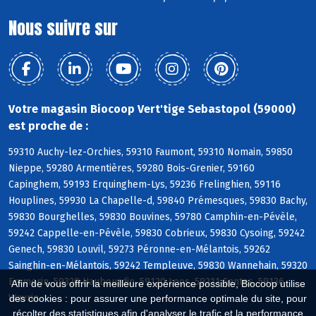
Nous suivre sur
Votre magasin Biocoop Vert'tige Sebastopol (59000)
est proche de :
59310 Auchy-lez-Orchies, 59310 Faumont, 59310 Nomain, 59850
Nieppe, 59280 Armentières, 59280 Bois-Grenier, 59160
Capinghem, 59193 Erquinghem-Lys, 59236 Frelinghien, 59116
Houplines, 59930 La Chapelle-d, 59840 Prémesques, 59830 Bachy,
59830 Bourghelles, 59830 Bouvines, 59780 Camphin-en-Pévèle,
59242 Cappelle-en-Pévèle, 59830 Cobrieux, 59830 Cysoing, 59242
Genech, 59830 Louvil, 59273 Péronne-en-Mélantois, 59262
Sainghin-en-Mélantois, 59242 Templeuve, 59830 Wannehain, 59320
Emmerin, 59320 Haubourdin, 59120 Loos, 59211 Santes, 59136
Afin de vous offrir la meilleure expérience possible, Biocoop utilise
Wavrin
des cookies : pour assurer une performance optimale du site, pour
récolter des statistiques afin d'analyser le trafic et la performance