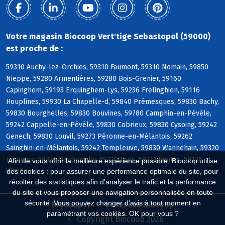
Votre magasin Biocoop Vert'tige Sebastopol (59000)
est proche de :
59310 Auchy-lez-Orchies, 59310 Faumont, 59310 Nomain, 59850
Nieppe, 59280 Armentières, 59280 Bois-Grenier, 59160
Capinghem, 59193 Erquinghem-Lys, 59236 Frelinghien, 59116
Houplines, 59930 La Chapelle-d, 59840 Prémesques, 59830 Bachy,
59830 Bourghelles, 59830 Bouvines, 59780 Camphin-en-Pévèle,
59242 Cappelle-en-Pévèle, 59830 Cobrieux, 59830 Cysoing, 59242
Genech, 59830 Louvil, 59273 Péronne-en-Mélantois, 59262
Sainghin-en-Mélantois, 59242 Templeuve, 59830 Wannehain, 59320
Emmerin, 59320 Haubourdin, 59120 Loos, 59211 Santes, 59136
Afin de vous offrir la meilleure expérience possible, Biocoop utilise
Wavrin
des cookies : pour assurer une performance optimale du site, pour
récolter des statistiques afin d'analyser le trafic et la performance
du site et vous proposer une navigation personnalisée en toute
sécurité. Vous pouvez changer d'avis à tout moment en
Biocoop.fr
Le réseau Biocoop
paramétrant vos cookies. OK pour vous ?
Copyright Biocoop 2026